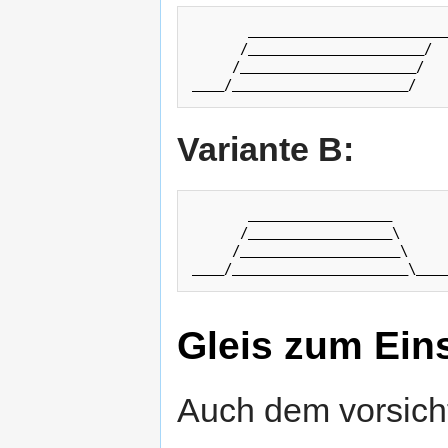
       _________________________
      /______________________/

     /______________________/

Variante B:
       __________________

      /__________________\

     /____________________\

Gleis zum Ein
Auch dem vorsicht