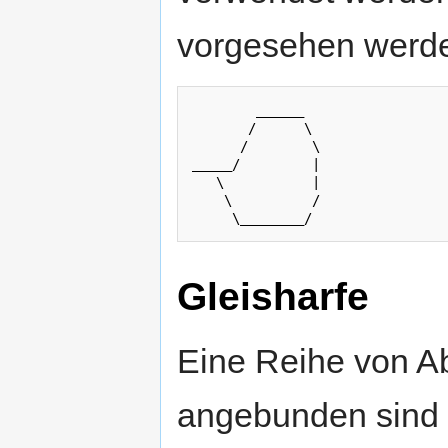
vorgesehen werde
        ______

       /      \

      /        \

_____/         |

   \           |

    \          /

Gleisharfe
Eine Reihe von Ab
angebunden sind 