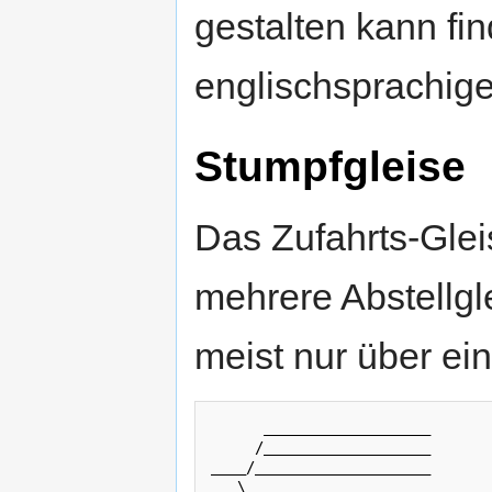
gestalten kann fi
englischsprachi
Stumpfgleise
Das Zufahrts-Gle
mehrere Abstellgl
meist nur über ein
      ___________________

     /___________________

____/____________________

   \_____________________
