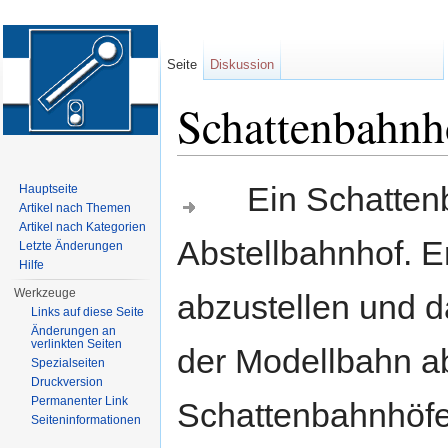
Seite
Diskussion
Schattenbahnh
Wechseln zu:
Navigation
,
Suche
Ein Schattenbah
Hauptseite
Artikel nach Themen
Artikel nach Kategorien
Abstellbahnhof. E
Letzte Änderungen
Hilfe
Werkzeuge
abzustellen und d
Links auf diese Seite
Änderungen an
verlinkten Seiten
der Modellbahn a
Spezialseiten
Druckversion
Permanenter Link
Schattenbahnhöfe
Seiten­informationen