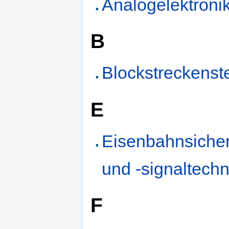
Analogelektroni
B
Blockstreckenst
E
Eisenbahnsiche
und -signaltechn
F