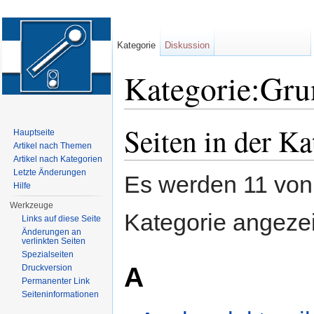
Kategorie
Diskussion
Kategorie:Gru
Wechseln zu:
Navigation
,
Suche
Seiten in der K
Hauptseite
Artikel nach Themen
Artikel nach Kategorien
Letzte Änderungen
Es werden 11 von 
Hilfe
Werkzeuge
Kategorie angezei
Links auf diese Seite
Änderungen an
verlinkten Seiten
Spezialseiten
A
Druckversion
Permanenter Link
Seiten­informationen