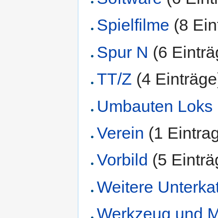
Spielfilme
‏‎ (8 Ei
Spur N
‏‎ (6 Eintr
TT/Z
‏‎ (4 Einträge
Umbauten Loks 
Verein
‏‎ (1 Eintra
Vorbild
‏‎ (5 Eintr
Weitere Unterk
Werkzeug und Ma