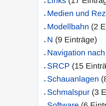
Links
‏‎ (17 Einträ
Medien und Rez
Modellbahn
‏‎ (2
N
‏‎ (9 Einträge)
Navigation nac
SRCP
‏‎ (15 Eint
Schauanlagen
‏‎
Schmalspur
‏‎ (3
Software
‏‎ (6 Ein