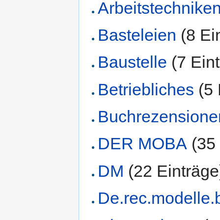
Arbeitstechnike
Basteleien
‏‎ (8 E
Baustelle
‏‎ (7 Ei
Betriebliches
‏‎ (
Buchrezensione
DER MOBA
‏‎ (3
DM
‏‎ (22 Einträge
De.rec.modelle.