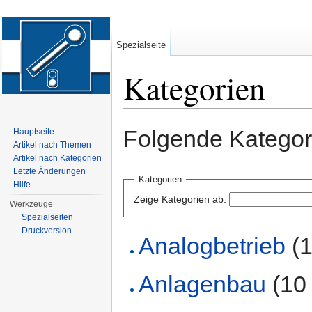
Spezialseite
Kategorien
Wechseln zu:
Navigation
,
Suche
Folgende Kategori
Hauptseite
Artikel nach Themen
Artikel nach Kategorien
Letzte Änderungen
Kategorien
Hilfe
Zeige Kategorien ab:
Werkzeuge
Spezialseiten
Druckversion
Analogbetrieb
‏‎
Anlagenbau
‏‎ (1