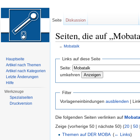
Seite
Diskussion
Seiten, die auf „Mobata
←
Mobatalk
Wechseln zu:
Navigation
,
Suche
Links auf diese Seite
Hauptseite
Artikel nach Themen
Seite:
Artikel nach Kategorien
umkehren
Letzte Änderungen
Hilfe
Werkzeuge
Filter
Spezialseiten
Vorlageneinbindungen
ausblenden
| Lin
Druckversion
Die folgenden Seiten verlinken auf
Mobata
Zeige (vorherige 50 | nächste 50) (
20
|
50
Themen auf DER MOBA
‎
(
← Links
)