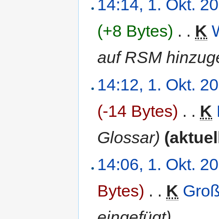
14:14, 1. Okt. 2
(+8 Bytes)
‎
. .
K
auf RSM hinzuge
14:12, 1. Okt. 2
(-14 Bytes)
‎
. .
K
Glossar)
(aktuel
14:06, 1. Okt. 2
Bytes)
‎
. .
K
Gro
eingefügt)