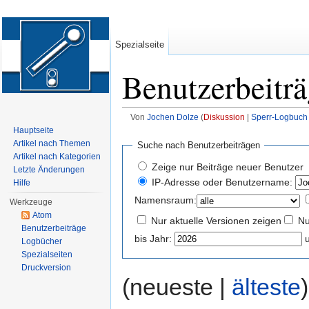
Spezialseite
Benutzerbeitr
Von
Jochen Dolze
(
Diskussion
|
Sperr-Logbuch
Wechseln zu:
Navigation
,
Suche
Hauptseite
Artikel nach Themen
Suche nach Benutzerbeiträgen
Artikel nach Kategorien
Zeige nur Beiträge neuer Benutzer
Letzte Änderungen
IP-Adresse oder Benutzername:
Hilfe
Namensraum:
Werkzeuge
Atom
Nur aktuelle Versionen zeigen
Nu
Benutzerbeiträge
bis Jahr:
Logbücher
Spezialseiten
Druckversion
(neueste |
älteste