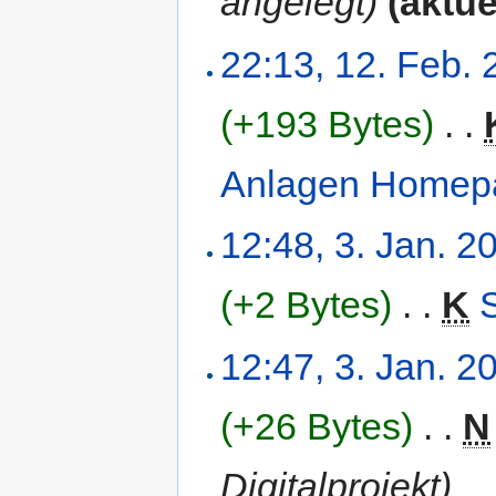
angelegt)
(aktue
22:13, 12. Feb.
(+193 Bytes)
‎
. .
Anlagen Homep
12:48, 3. Jan. 2
(+2 Bytes)
‎
. .
K
12:47, 3. Jan. 2
(+26 Bytes)
‎
. .
N
Digitalprojekt)