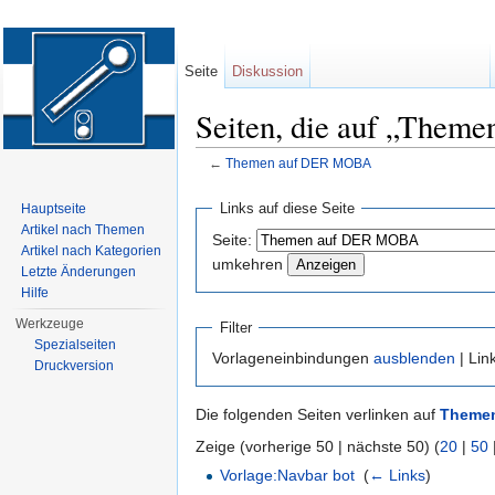
Seite
Diskussion
Seiten, die auf „Them
←
Themen auf DER MOBA
Wechseln zu:
Navigation
,
Suche
Links auf diese Seite
Hauptseite
Artikel nach Themen
Seite:
Artikel nach Kategorien
umkehren
Letzte Änderungen
Hilfe
Werkzeuge
Filter
Spezialseiten
Vorlageneinbindungen
ausblenden
| Lin
Druckversion
Die folgenden Seiten verlinken auf
Theme
Zeige (vorherige 50 | nächste 50) (
20
|
50
Vorlage:Navbar bot
‎
(
← Links
)