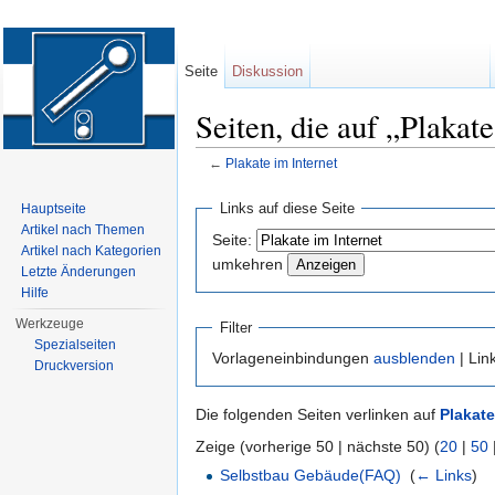
Seite
Diskussion
Seiten, die auf „Plakate
←
Plakate im Internet
Wechseln zu:
Navigation
,
Suche
Links auf diese Seite
Hauptseite
Artikel nach Themen
Seite:
Artikel nach Kategorien
umkehren
Letzte Änderungen
Hilfe
Werkzeuge
Filter
Spezialseiten
Vorlageneinbindungen
ausblenden
| Lin
Druckversion
Die folgenden Seiten verlinken auf
Plakate
Zeige (vorherige 50 | nächste 50) (
20
|
50
Selbstbau Gebäude(FAQ)
‎
(
← Links
)