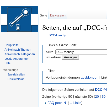
Seite
Diskussion
Seiten, die auf „DCC-fr
←
DCC-friendly
Wechseln zu:
Navigation
,
Suche
Links auf diese Seite
Hauptseite
Artikel nach Themen
Seite:
Artikel nach Kategorien
umkehren
Letzte Änderungen
Hilfe
Werkzeuge
Filter
Spezialseiten
Vorlageneinbindungen
ausblenden
| Lin
Druckversion
Die folgenden Seiten verlinken auf
DCC-fr
Zeige (vorherige 50 | nächste 50) (
20
|
50
FAQ peco N
‎
(
← Links
)