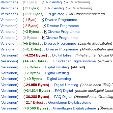
|
Versionen
)
. .
(0 Bytes)
‎
. .
K
N gleisfaq
‎
(
→
Fleischmann
)
|
Versionen
)
. .
(+2 Bytes)
‎
. .
K
N gleisfaq
‎
(
→
Fleischmann
)
|
Versionen
)
. .
(+225 Bytes)
‎
. .
N gleisfaq
‎
(RoFl zusammengelegt)
|
Versionen
)
. .
(-1 Byte)
‎
. .
K
Diverse Programme
‎
|
Versionen
)
. .
(-2 Bytes)
‎
. .
K
Diverse Programme
‎
|
Versionen
)
. .
(+3 Bytes)
‎
. .
K
Diverse Programme
‎
|
Versionen
)
. .
(0 Bytes)
‎
. .
K
Diverse Programme
‎
|
Versionen
)
. .
(+5 Bytes)
‎
. .
Diverse Programme
‎
(Link Ap-Modellbahn)
|
Versionen
)
. .
(+41 Bytes)
‎
. .
Diverse Programme
‎
(AP-Modellbahn geä
|
Versionen
)
. .
(-4.224 Bytes)
‎
. .
Digital fahren
‎
(Inhalte unter "Digital
|
Versionen
)
. .
(+4.245 Bytes)
‎
. .
Grundlagen Digitalsysteme
‎
(Artikel 
|
Versionen
)
. .
(+7 Bytes)
‎
. .
Digital Umstieg
‎
(aktuell)
|
Versionen
)
. .
(+2 Bytes)
‎
. .
Digital Umstieg
‎
|
Versionen
)
. .
(+40 Bytes)
‎
. .
Digital Umstieg
‎
|
Versionen
)
. .
(-24.959 Bytes)
‎
. .
Digital Umstieg
‎
(Inhalte nach "FAQ 
|
Versionen
)
. .
(+24.614 Bytes)
‎
. .
FAQ Digital
‎
(Inhalte ausDigital Um
|
Versionen
)
. .
(-36.288 Bytes)
‎
. .
FAQ Digital
‎
(Haupteil nach Grundlag
|
Versionen
)
. .
(-217 Bytes)
‎
. .
Grundlagen Digitalsysteme
‎
|
Versionen
)
. .
(+8.560 Bytes)
‎
. .
Grundlagen Digitalsysteme
‎
(Übernah