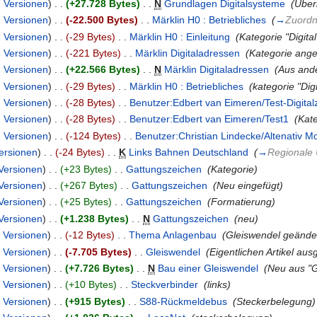
|
Versionen
)
. .
(+27.728 Bytes)
‎
. .
N
Grundlagen Digitalsysteme
‎
(Über
|
Versionen
)
. .
(-22.500 Bytes)
‎
. .
Märklin H0 : Betriebliches
‎
(
→
Zuordn
|
Versionen
)
. .
(-29 Bytes)
‎
. .
Märklin H0 : Einleitung
‎
(Kategorie "Digi
|
Versionen
)
. .
(-221 Bytes)
‎
. .
Märklin Digitaladressen
‎
(Kategorie ang
|
Versionen
)
. .
(+22.566 Bytes)
‎
. .
N
Märklin Digitaladressen
‎
(Aus ande
|
Versionen
)
. .
(-29 Bytes)
‎
. .
Märklin H0 : Betriebliches
‎
(kategorie "Dig
|
Versionen
)
. .
(-28 Bytes)
‎
. .
Benutzer:Edbert van Eimeren/Test-Digital
|
Versionen
)
. .
(-28 Bytes)
‎
. .
Benutzer:Edbert van Eimeren/Test1
‎
(Kat
|
Versionen
)
. .
(-124 Bytes)
‎
. .
Benutzer:Christian Lindecke/Altenativ 
ersionen
)
. .
(-24 Bytes)
‎
. .
K
Links Bahnen Deutschland
‎
(
→
Regionale 
Versionen
)
. .
(+23 Bytes)
‎
. .
Gattungszeichen
‎
(Kategorie)
Versionen
)
. .
(+267 Bytes)
‎
. .
Gattungszeichen
‎
(Neu eingefügt)
Versionen
)
. .
(+25 Bytes)
‎
. .
Gattungszeichen
‎
(Formatierung)
Versionen
)
. .
(+1.238 Bytes)
‎
. .
N
Gattungszeichen
‎
(neu)
|
Versionen
)
. .
(-12 Bytes)
‎
. .
Thema Anlagenbau
‎
(Gleiswendel geände
|
Versionen
)
. .
(-7.705 Bytes)
‎
. .
Gleiswendel
‎
(Eigentlichen Artikel aus
|
Versionen
)
. .
(+7.726 Bytes)
‎
. .
N
Bau einer Gleiswendel
‎
(Neu aus "G
|
Versionen
)
. .
(+10 Bytes)
‎
. .
Steckverbinder
‎
(links)
|
Versionen
)
. .
(+915 Bytes)
‎
. .
S88-Rückmeldebus
‎
(Steckerbelegung)