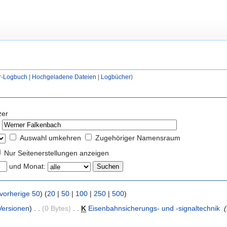
r-Logbuch
|
Hochgeladene Dateien
|
Logbücher
)
zer
Auswahl umkehren
Zugehöriger Namensraum
Nur Seitenerstellungen anzeigen
und Monat:
vorherige 50
) (
20
|
50
|
100
|
250
|
500
)
Versionen
)
. .
(0 Bytes)
‎
. .
K
Eisenbahnsicherungs- und -signaltechnik
‎