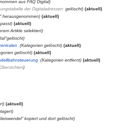
nommen aus FAQ Digital)
ungstabelle der Digitaladressen:
gelöscht
)
(aktuell)
tal" herausgenommen)
(aktuell)
epasst)
(aktuell)
rem Artikle selektiert)
ital"gelöscht)
zentralen
‎
(Kategorien gelöscht)
(aktuell)
egorien gelöscht)
(aktuell)
Modellbahnsteuerung
‎
(Kategorien entfernt)
(aktuell)
Übersichten
)
rt)
(aktuell)
glagert)
leiswendel" kopiert und dort gelöscht)