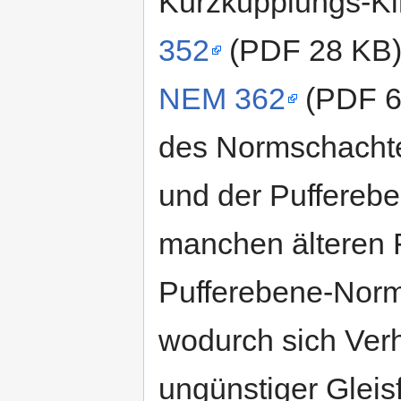
Kurzkupplungs-Kin
352
(PDF 28 KB
NEM 362
(PDF 60
des Normschachte
und der Puffereben
manchen älteren 
Pufferebene-Norm
wodurch sich Ver
ungünstiger Glei