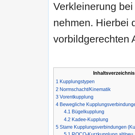
Verkleinerung bei
nehmen. Hierbei d
vorbildgerechten
Inhaltsverzeichnis
1
Kupplungstypen
2
Normschacht/Kinematik
3
Vorentkupplung
4
Bewegliche Kupplungsverbindung
4.1
Bügelkupplung
4.2
Kadee-Kupplung
5
Starre Kupplungsverbindungen (K
5.1
ROCO-Kurzkupplung alt/neu