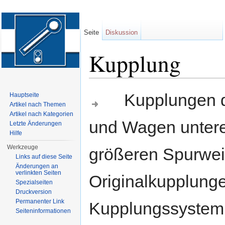
Seite
Diskussion
Kupplung
Wechseln zu:
Navigation
,
Suche
Kupplungen di
Hauptseite
Artikel nach Themen
Artikel nach Kategorien
und Wagen untere
Letzte Änderungen
Hilfe
Werkzeuge
größeren Spurwe
Links auf diese Seite
Änderungen an
verlinkten Seiten
Originalkupplunge
Spezialseiten
Druckversion
Permanenter Link
Kupplungssystem 
Seiten­informationen