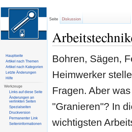
Seite
Diskussion
Arbeitstechni
Wechseln zu:
Navigation
,
Suche
Bohren, Sägen, Fei
Hauptseite
Artikel nach Themen
Artikel nach Kategorien
Heimwerker stelle
Letzte Änderungen
Hilfe
Werkzeuge
Fragen. Aber was 
Links auf diese Seite
Änderungen an
verlinkten Seiten
"Granieren"? In d
Spezialseiten
Druckversion
Permanenter Link
wichtigsten Arbeit
Seiten­informationen