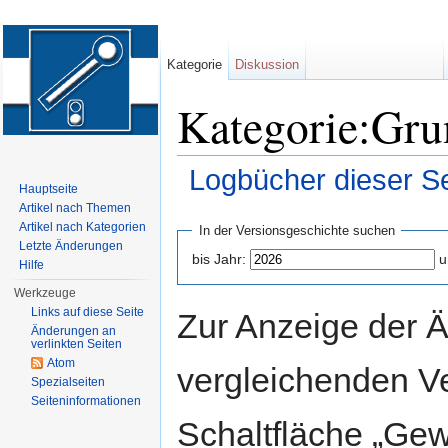
Kategorie
Diskussion
Kategorie:Gru
Logbücher dieser Se
Hauptseite
Wechseln zu:
Navigation
,
Suche
Artikel nach Themen
Artikel nach Kategorien
In der Versionsgeschichte suchen
Letzte Änderungen
bis Jahr:
u
Hilfe
Werkzeuge
Links auf diese Seite
Zur Anzeige der 
Änderungen an
verlinkten Seiten
Atom
vergleichenden V
Spezialseiten
Seiten­informationen
Schaltfläche „Gew