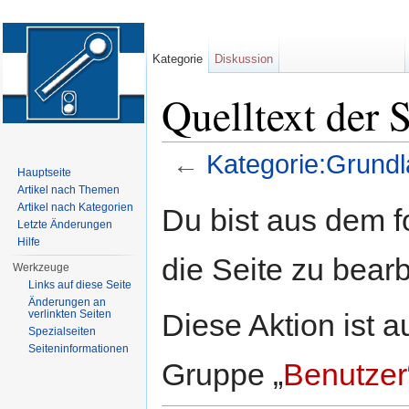
Kategorie
Diskussion
Quelltext der 
←
Kategorie:Grund
Hauptseite
Wechseln zu:
Navigation
,
Suche
Artikel nach Themen
Artikel nach Kategorien
Du bist aus dem f
Letzte Änderungen
Hilfe
die Seite zu bearb
Werkzeuge
Links auf diese Seite
Änderungen an
Diese Aktion ist a
verlinkten Seiten
Spezialseiten
Seiten­informationen
Gruppe „
Benutzer