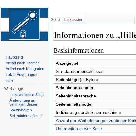
Seite
Diskussion
Informationen zu „Hil
Wechseln zu:
Navigation
,
Suche
Basisinformationen
Hauptseite
Anzeigetitel
Artikel nach Themen
Artikel nach Kategorien
Standardsortierschlüssel
Letzte Änderungen
Seitenlänge (in Bytes)
Hilfe
Seitenkennnummer
Werkzeuge
Links auf diese Seite
Seiteninhaltssprache
Änderungen an
Seiteninhaltsmodell
verlinkten Seiten
Spezialseiten
Indizierung durch Suchmaschinen
Seiten­informationen
Anzahl der Weiterleitungen zu dieser Seit
Unterseiten dieser Seite