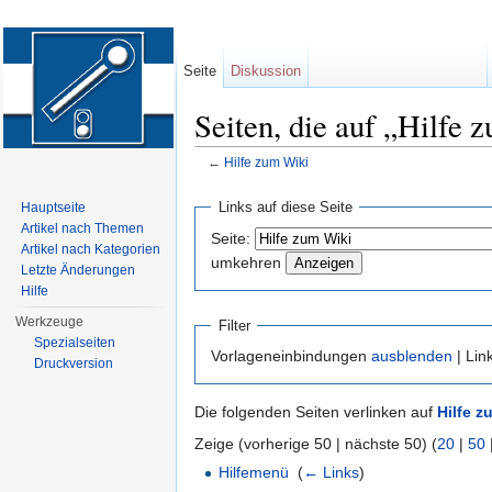
Seite
Diskussion
Seiten, die auf „Hilfe 
←
Hilfe zum Wiki
Wechseln zu:
Navigation
,
Suche
Links auf diese Seite
Hauptseite
Artikel nach Themen
Seite:
Artikel nach Kategorien
umkehren
Letzte Änderungen
Hilfe
Werkzeuge
Filter
Spezialseiten
Vorlageneinbindungen
ausblenden
| Lin
Druckversion
Die folgenden Seiten verlinken auf
Hilfe z
Zeige (vorherige 50 | nächste 50) (
20
|
50
Hilfemenü
‎
(
← Links
)