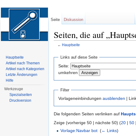
Seite
Diskussion
Seiten, die auf „Haupts
←
Hauptseite
Wechseln zu:
Navigation
,
Suche
Links auf diese Seite
Hauptseite
Artikel nach Themen
Seite:
Artikel nach Kategorien
umkehren
Letzte Änderungen
Hilfe
Werkzeuge
Filter
Spezialseiten
Vorlageneinbindungen
ausblenden
| Lin
Druckversion
Die folgenden Seiten verlinken auf
Haupts
Zeige (vorherige 50 | nächste 50) (
20
|
50
Vorlage:Navbar bot
‎
(
← Links
)