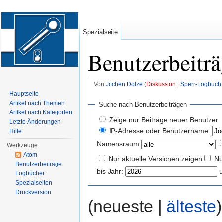
Spezialseite
Benutzerbeitr
Von
Jochen Dolze
(
Diskussion
|
Sperr-Logbuch
Wechseln zu:
Navigation
,
Suche
Hauptseite
Artikel nach Themen
Suche nach Benutzerbeiträgen
Artikel nach Kategorien
Zeige nur Beiträge neuer Benutzer
Letzte Änderungen
IP-Adresse oder Benutzername:
Hilfe
Namensraum:
Werkzeuge
Atom
Nur aktuelle Versionen zeigen
Nu
Benutzerbeiträge
bis Jahr:
Logbücher
Spezialseiten
Druckversion
(neueste |
älteste