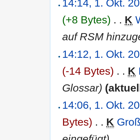
14:14, 1. Okt. 2
(+8 Bytes)
‎
. .
K
auf RSM hinzuge
14:12, 1. Okt. 2
(-14 Bytes)
‎
. .
K
Glossar)
(aktuel
14:06, 1. Okt. 2
Bytes)
‎
. .
K
Gro
eingefügt)