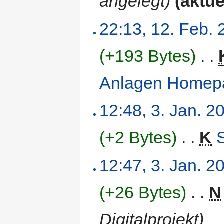
angelegt)
(aktue
22:13, 12. Feb.
(+193 Bytes)
‎
. .
Anlagen Homep
12:48, 3. Jan. 2
(+2 Bytes)
‎
. .
K
12:47, 3. Jan. 2
(+26 Bytes)
‎
. .
N
Digitalprojekt)