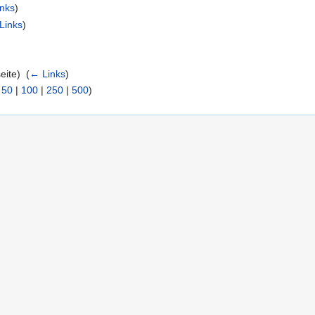
nks
)
Links
)
eite) ‎
(
← Links
)
|
50
|
100
|
250
|
500
)