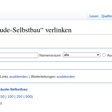
Lesen
Quellte
äude-Selbstbau“ verlinken
Namensraum:
Au
 Links
ausblenden
| Weiterleitungen
ausblenden
äude-Selbstbau
:
|
50
|
100
|
250
|
500
)
s
)