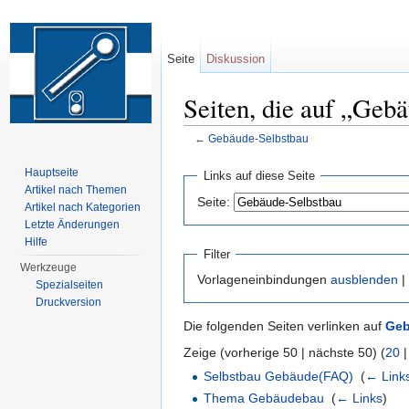
Seite
Diskussion
Seiten, die auf „Geb
←
Gebäude-Selbstbau
Wechseln zu:
Navigation
,
Suche
Hauptseite
Links auf diese Seite
Artikel nach Themen
Seite:
Artikel nach Kategorien
Letzte Änderungen
Hilfe
Filter
Werkzeuge
Vorlageneinbindungen
ausblenden
|
Spezialseiten
Druckversion
Die folgenden Seiten verlinken auf
Geb
Zeige (vorherige 50 | nächste 50) (
20
Selbstbau Gebäude(FAQ)
‎
(
← Link
Thema Gebäudebau
‎
(
← Links
)