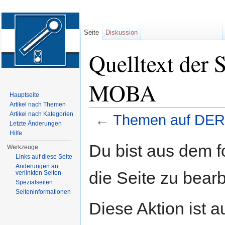
Seite
Diskussion
Quelltext der
MOBA
Hauptseite
Artikel nach Themen
Artikel nach Kategorien
←
Themen auf DE
Letzte Änderungen
Wechseln zu:
Navigation
,
Suche
Hilfe
Du bist aus dem f
Werkzeuge
Links auf diese Seite
Änderungen an
die Seite zu bearb
verlinkten Seiten
Spezialseiten
Seiten­informationen
Diese Aktion ist a