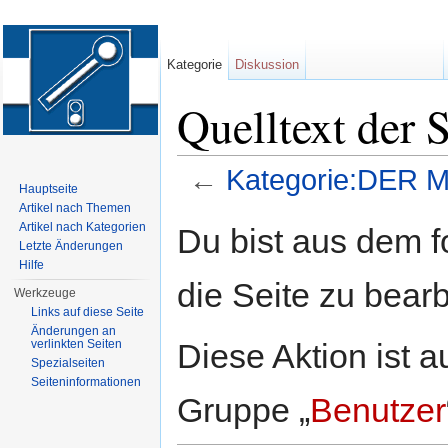
Kategorie
Diskussion
Quelltext der
←
Kategorie:DER 
Hauptseite
Wechseln zu:
Navigation
,
Suche
Artikel nach Themen
Artikel nach Kategorien
Du bist aus dem f
Letzte Änderungen
Hilfe
die Seite zu bearb
Werkzeuge
Links auf diese Seite
Änderungen an
Diese Aktion ist a
verlinkten Seiten
Spezialseiten
Seiten­informationen
Gruppe „
Benutzer