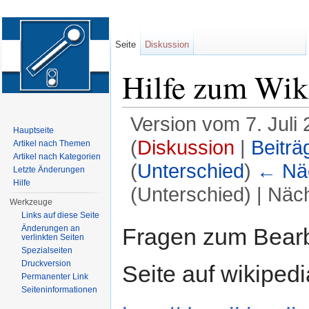
Seite
Diskussion
Hilfe zum Wik
Version vom 7. Juli
Hauptseite
(
Diskussion
|
Beiträ
Artikel nach Themen
Artikel nach Kategorien
(
Unterschied
)
← Näc
Letzte Änderungen
Hilfe
(Unterschied) | Näc
Werkzeuge
Wechseln zu:
Navigation
,
Suche
Links auf diese Seite
Fragen zum Bearb
Änderungen an
verlinkten Seiten
Spezialseiten
Druckversion
Seite auf wikipedi
Permanenter Link
Seiten­informationen