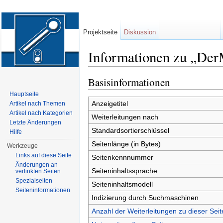
Projektseite
Diskussion
Informationen zu „De
Wechseln zu:
Navigation
,
Suche
Basisinformationen
Hauptseite
Anzeigetitel
Artikel nach Themen
Artikel nach Kategorien
Weiterleitungen nach
Letzte Änderungen
Standardsortierschlüssel
Hilfe
Seitenlänge (in Bytes)
Werkzeuge
Links auf diese Seite
Seitenkennnummer
Änderungen an
Seiteninhaltssprache
verlinkten Seiten
Spezialseiten
Seiteninhaltsmodell
Seiten­informationen
Indizierung durch Suchmaschinen
Anzahl der Weiterleitungen zu dieser Seit