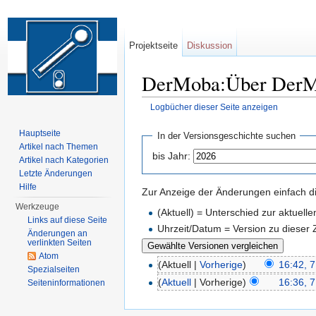
Projektseite
Diskussion
DerMoba:Über DerMo
Logbücher dieser Seite anzeigen
Wechseln zu:
Navigation
,
Suche
Hauptseite
In der Versionsgeschichte suchen
Artikel nach Themen
bis Jahr:
Artikel nach Kategorien
Letzte Änderungen
Hilfe
Zur Anzeige der Änderungen einfach di
Werkzeuge
(Aktuell) = Unterschied zur aktuell
Links auf diese Seite
Uhrzeit/Datum = Version zu dieser
Änderungen an
verlinkten Seiten
Atom
(Aktuell |
Vorherige
)
16:42, 7
Spezialseiten
(
Aktuell
| Vorherige)
16:36, 7
Seiten­informationen