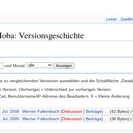
Lesen
Quellte
ba: Versionsgeschichte
und Monat:
e zu vergleichenden Versionen auswählen und die Schaltfläche „Gewähl
en Version, (Vorherige) = Unterschied zur vorherigen Version
 Zeit, Benutzername/IP-Adresse des Bearbeiters, K = Kleine Änderung
. Jul. 2005
‎
Werner Falkenbach
(
Diskussion
|
Beiträge
)
‎
. .
(42 Bytes)
(
. Jul. 2005
‎
Werner Falkenbach
(
Diskussion
|
Beiträge
)
‎
. .
(36 Bytes)
(