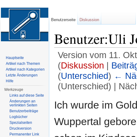
Benutzerseite
Diskussion
Benutzer:Uli 
Version vom 11. Ok
Hauptseite
(
Diskussion
|
Beiträ
Artikel nach Themen
Artikel nach Kategorien
(
Unterschied
)
← Näc
Letzte Änderungen
Hilfe
(Unterschied) | Näc
Werkzeuge
Wechseln zu:
Navigation
,
Suche
Links auf diese Seite
Ich wurde im Gol
Änderungen an
verlinkten Seiten
Benutzerbeiträge
Logbücher
Wuppertal geboren
Spezialseiten
Druckversion
Permanenter Link