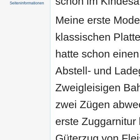
schon im Kindesa
Seiten­informationen
Meine erste Model
klassischen Platte
hatte schon einen
Abstell- und Lade
Zweigleisigen Bah
zwei Zügen abwec
erste Zuggarnitur
Güterzug von Fle