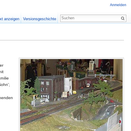
Anmelden
xt anzeigen
Versionsgeschichte
er
it
milie
Sohn';
mmenden