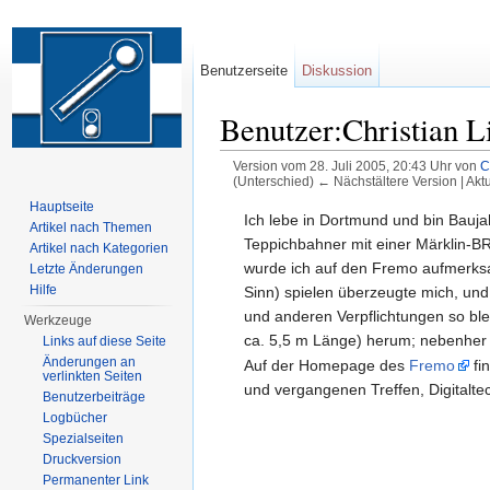
Benutzerseite
Diskussion
Benutzer:Christian L
Version vom 28. Juli 2005, 20:43 Uhr von
C
(Unterschied) ← Nächstältere Version | Akt
Wechseln zu:
Navigation
,
Suche
Hauptseite
Ich lebe in Dortmund und bin Bauja
Artikel nach Themen
Teppichbahner mit einer Märklin-BR
Artikel nach Kategorien
wurde ich auf den Fremo aufmerksa
Letzte Änderungen
Hilfe
Sinn) spielen überzeugte mich, und 
und anderen Verpflichtungen so ble
Werkzeuge
ca. 5,5 m Länge) herum; nebenher w
Links auf diese Seite
Änderungen an
Auf der Homepage des
Fremo
fi
verlinkten Seiten
und vergangenen Treffen, Digitalte
Benutzerbeiträge
Logbücher
Spezialseiten
Druckversion
Permanenter Link