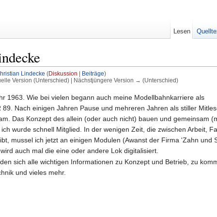
Lesen
Quellte
indecke
hristian Lindecke
(
Diskussion
|
Beiträge
)
uelle Version (Unterschied) | Nächstjüngere Version → (Unterschied)
hr 1963. Wie bei vielen begann auch meine Modellbahnkarriere als
 89. Nach einigen Jahren Pause und mehreren Jahren als stiller Mitles
m. Das Konzept des allein (oder auch nicht) bauen und gemeinsam (m
ich wurde schnell Mitglied. In der wenigen Zeit, die zwischen Arbeit, Fa
ibt, mussel ich jetzt an einigen Modulen (Awanst der Firma 'Zahn und 
ird auch mal die eine oder andere Lok digitalisiert.
nden sich alle wichtigen Informationen zu Konzept und Betrieb, zu ko
chnik und vieles mehr.