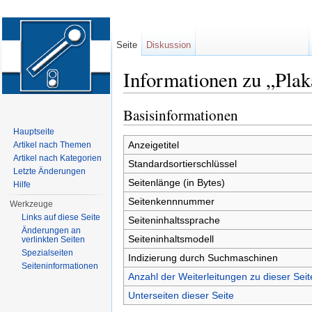
Seite
Diskussion
Informationen zu „Plak
Wechseln zu:
Navigation
,
Suche
Basisinformationen
Hauptseite
Anzeigetitel
Artikel nach Themen
Artikel nach Kategorien
Standardsortierschlüssel
Letzte Änderungen
Seitenlänge (in Bytes)
Hilfe
Seitenkennnummer
Werkzeuge
Links auf diese Seite
Seiteninhaltssprache
Änderungen an
Seiteninhaltsmodell
verlinkten Seiten
Spezialseiten
Indizierung durch Suchmaschinen
Seiten­informationen
Anzahl der Weiterleitungen zu dieser Seit
Unterseiten dieser Seite