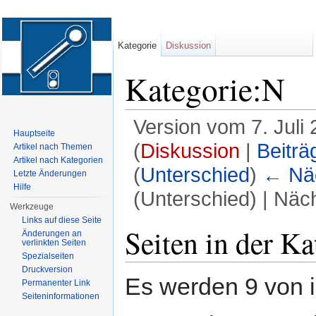
Kategorie
Diskussion
Kategorie:N
Version vom 7. Juli
Hauptseite
(
Diskussion
|
Beiträ
Artikel nach Themen
Artikel nach Kategorien
(
Unterschied
)
← Näc
Letzte Änderungen
Hilfe
(Unterschied) | Näc
Werkzeuge
Wechseln zu:
Navigation
,
Suche
Links auf diese Seite
Seiten in der K
Änderungen an
verlinkten Seiten
Spezialseiten
Druckversion
Es werden 9 von i
Permanenter Link
Seiten­informationen