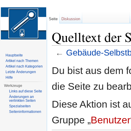
Seite
Diskussion
Quelltext der 
←
Gebäude-Selbst
Hauptseite
Wechseln zu:
Navigation
,
Suche
Artikel nach Themen
Artikel nach Kategorien
Du bist aus dem f
Letzte Änderungen
Hilfe
die Seite zu bearb
Werkzeuge
Links auf diese Seite
Änderungen an
Diese Aktion ist a
verlinkten Seiten
Spezialseiten
Seiten­informationen
Gruppe „
Benutzer