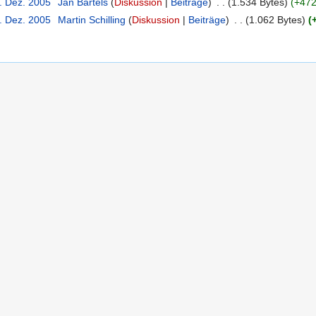
3. Dez. 2005
‎
Jan Bartels
(
Diskussion
|
Beiträge
)
‎
. .
(1.534 Bytes)
(+472
3. Dez. 2005
‎
Martin Schilling
(
Diskussion
|
Beiträge
)
‎
. .
(1.062 Bytes)
(