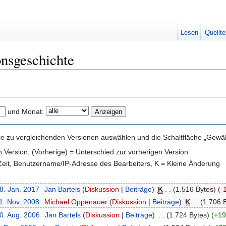
Lesen
Quellte
nsgeschichte
und Monat:
e zu vergleichenden Versionen auswählen und die Schaltfläche „Gewähl
en Version, (Vorherige) = Unterschied zur vorherigen Version
 Zeit, Benutzername/IP-Adresse des Bearbeiters, K = Kleine Änderung
8. Jan. 2017
‎
Jan Bartels
(
Diskussion
|
Beiträge
)
‎
K
. .
(1.516 Bytes)
(-
1. Nov. 2008
‎
Michael Oppenauer
(
Diskussion
|
Beiträge
)
‎
K
. .
(1.706 
30. Aug. 2006
‎
Jan Bartels
(
Diskussion
|
Beiträge
)
‎
. .
(1.724 Bytes)
(+19