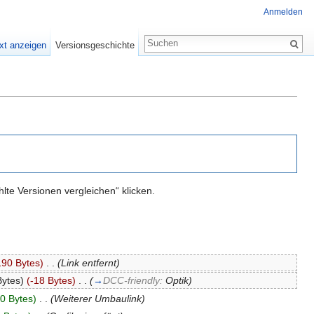
Anmelden
xt anzeigen
Versionsgeschichte
te Versionen vergleichen“ klicken.
190 Bytes)
‎
. .
(Link entfernt)
Bytes)
(-18 Bytes)
‎
. .
(
→
DCC-friendly:
Optik
)
0 Bytes)
‎
. .
(Weiterer Umbaulink)