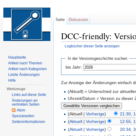
Seite
Diskussion
DCC-friendly: Versio
Logbücher dieser Seite anzeigen
Wechseln zu:
Navigation
,
Suche
Hauptseite
In der Versionsgeschichte suchen
Artikel nach Themen
bis Jahr:
Artikel nach Kategorien
Letzte Änderungen
Hilfe
Zur Anzeige der Änderungen einfach di
Werkzeuge
(Aktuell) = Unterschied zur aktuell
Links auf diese Seite
Uhrzeit/Datum = Version zu dieser
Änderungen an
verlinkten Seiten
Atom
(Aktuell |
Vorherige
)
21:30, 1
Spezialseiten
(
Aktuell
|
Vorherige
)
12:55, 1
Seiten­informationen
(
Aktuell
|
Vorherige
)
20:34, 