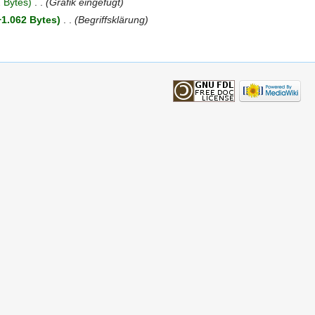
 Bytes)
‎
. .
(Grafik eingefügt)
+1.062 Bytes)
‎
. .
(Begriffsklärung)