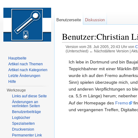
Benutzerseite
Diskussion
Benutzer:Christian L
Version vom 28. Juli 2005, 20:43 Uhr von
C
(Unterschied) ← Nächstältere Version | Akt
Wechseln zu:
Navigation
,
Suche
Hauptseite
Ich lebe in Dortmund und bin Bauja
Artikel nach Themen
Teppichbahner mit einer Märklin-BR
Artikel nach Kategorien
wurde ich auf den Fremo aufmerksa
Letzte Änderungen
Hilfe
Sinn) spielen überzeugte mich, und 
und anderen Verpflichtungen so ble
Werkzeuge
ca. 5,5 m Länge) herum; nebenher w
Links auf diese Seite
Änderungen an
Auf der Homepage des
Fremo
fi
verlinkten Seiten
und vergangenen Treffen, Digitalte
Benutzerbeiträge
Logbücher
Spezialseiten
Druckversion
Permanenter Link