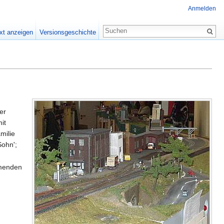
Anmelden
xt anzeigen
Versionsgeschichte
er
it
milie
Sohn';
mmenden