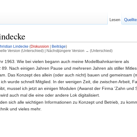
Lesen
Quellte
indecke
hristian Lindecke
(
Diskussion
|
Beiträge
)
uelle Version (Unterschied) | Nächstjüngere Version → (Unterschied)
hr 1963. Wie bei vielen begann auch meine Modellbahnkarriere als
 89. Nach einigen Jahren Pause und mehreren Jahren als stiller Mitles
m. Das Konzept des allein (oder auch nicht) bauen und gemeinsam (m
ich wurde schnell Mitglied. In der wenigen Zeit, die zwischen Arbeit, Fa
ibt, mussel ich jetzt an einigen Modulen (Awanst der Firma 'Zahn und 
ird auch mal die eine oder andere Lok digitalisiert.
nden sich alle wichtigen Informationen zu Konzept und Betrieb, zu ko
chnik und vieles mehr.